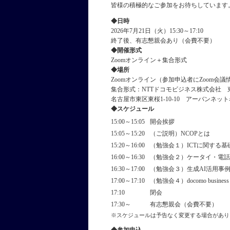
皆様の積極的なご参加をお待ちしています
日時
2026年7月21日（火）15:30～17:10
終了後、有志懇親会あり（会費不要）
開催形式
Zoomオンライン＋集合形式
場所
Zoomオンライン（参加申込者にZoom会
集合形式：NTTドコモビジネス株式会社 
名古屋市東区東桜1-10-10 アーバンネッ
スケジュール
15:00～15:05
開会挨拶
15:05～15:20
（ご説明）NCOPとは
15:20～16:00
（勉強会１）ICTに関する基
16:00～16:30
（勉強会２）ケータイ・電話
16:30～17:00
（勉強会３）生成AI活用事
17:00～17:10
（勉強会４）docomo busin
17:10
閉会
17:30～
有志懇親会（会費不要）
※スケジュールは予告なく変更する場合があり