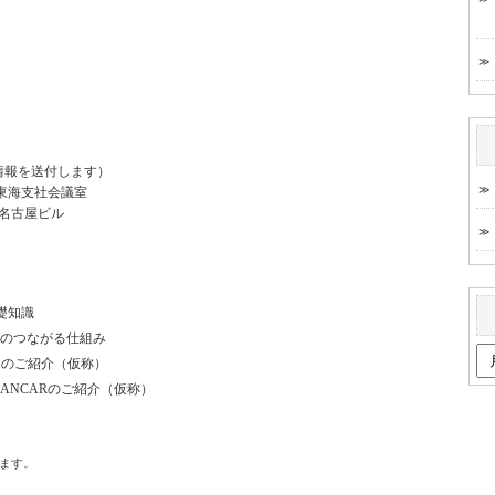
。
議情報を送付します）
東海支社会議室
ト名古屋ビル
礎知識
のつながる仕組み
例のご紹介（仮称）
ess ANCARのご紹介（仮称）
ます。