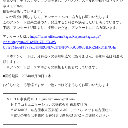
意見交換、ディスカッション等を通じ、ノウハウ／スキルの習得や新たなビジ
ネスモデルの
構築を目指していきます。
この分科会に関しまして、アンケートへのご協力をお願いいたします。
このアンケート結果に基づき、発足する分科会を決定したいと考えています。
下記、アンケートURLより、接続いただき、アンケートにご協力願います。
アンケートURL：
https://forms.office.com/Pages/ResponsePage.aspx?
id=Mu8pprpnpkeOs-xDk1ZE_KX-W-
UyTeVMo3eFJVvFZdJUNlRCNEVCUTNFSVFGU000S01LRkZMRU1HNC4u
※本アンケートは、分科会への参加申込ではありません。参加申込は別途依
頼します。
※アンケートは、スマホからの実施も可能となっています。
■回答期限 2024年6月20日（木）
お忙しいところ恐縮ですが、ご協力のほどよろしくお願いいたします。
━━━━━━━━━━━━━━━━━━━━━━━━━━━━━━━━━━━━━
ＮＣＯＰ事務局 NCOP_jimukyoku-wj@ntt.com
ＮＴＴコミュニケーションズ株式会社 東海支社内
〒461-0005 名古屋市東区東桜1-1-10 アーバンネット名古屋ビル
※電話の場合は事務局 石井雅彦 090-6803-3772 へご連絡ください
━━━━━━━━━━━━━━━━━━━━━━━━━━━━━━━━━━━━━