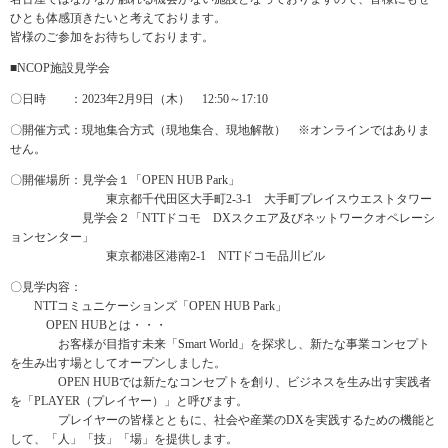
ひとも体感頂きたいと考えております。
皆様のご参加をお待ちしております。
■NCOP施設見学会
〇日時 ：2023年2月9日（木） 12:50～17:10
〇開催方式：現地集合方式（現地集合、現地解散） ※オンラインではありま
せん。
〇開催場所：見学会１「OPEN HUB Park」
東京都千代田区大手町2-3-1 大手町プレイスウエストタワー
見学会２「NTTドコモ DXスクエア及びネットワークオペレーシ
ョンセンター」
東京都港区港南2-1 NTTドコモ品川ビル
〇見学内容：
NTTコミュニケーションズ「OPEN HUB Park」
OPEN HUBとは・・・
お客様が目指す未来「Smart World」を探求し、新たな事業コンセプト
を生み出す場としてオープンしました。
OPEN HUBでは新たなコンセプトを創り、ビジネスを生み出す実践者
を「PLAYER（プレイヤー）」と呼びます。
プレイヤーの皆様とともに、社会や産業のDXを実践するための機能と
して、「人」「技」「場」を提供します。