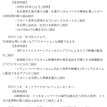
【見学内容】
・OPEN HUBとは【ご説明】
・名古屋市久屋大通り公園・久屋デジタルパークの事例を通じたデー
タ利活用の取り組み紹介 ・
・リモート見学を実現するプレゼンスロボットのご紹介
・音を閉じ込める・仕分ける技術のご紹介
・Live Officeでの働き方のご紹介
NTTドコモ「5G DXスクエア」
5G技術を用いた様々なアプリケーションを体験できます。
【見学内容】
・360°カメラとスマートフォンホストアプリによるライブ映像の配信
のご紹介
・短遅延でのリアルタイム映像共有や相互会話を可能にする映像配信
クラウドサービスのご紹介
・トランシーバーやインカムに代わり音声や映像を1:Nへリアルタイム
に配信できるアプリのご紹介
・ドローンを活用した業務支援のご紹介
NTTドコモ「ネットワークオペレーションセンター」
【見学内容】
24時間365日、ドコモネットワークの保守点検を行うNOCの見学。ドコ
モの災害時の取り組みもあわせてご紹介します。