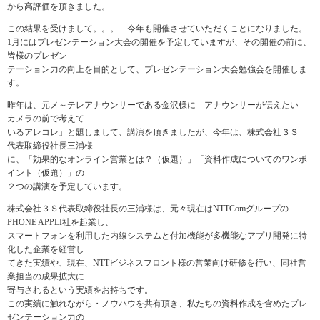
から高評価を頂きました。
この結果を受けまして。。。 今年も開催させていただくことになりました。
1月にはプレゼンテーション大会の開催を予定していますが、その開催の前に、
皆様のプレゼン
テーション力の向上を目的として、プレゼンテーション大会勉強会を開催しま
す。
昨年は、元メ～テレアナウンサーである金沢様に「アナウンサーが伝えたい
カメラの前で考えて
いるアレコレ」と題しまして、講演を頂きましたが、今年は、株式会社３Ｓ
代表取締役社長三浦様
に、「効果的なオンライン営業とは？（仮題）」「資料作成についてのワンポ
イント（仮題）」の
２つの講演を予定しています。
株式会社３Ｓ代表取締役社長の三浦様は、元々現在はNTTComグループの
PHONE APPLI社を起業し、
スマートフォンを利用した内線システムと付加機能が多機能なアプリ開発に特
化した企業を経営し
てきた実績や、現在、NTTビジネスフロント様の営業向け研修を行い、同社営
業担当の成果拡大に
寄与されるという実績をお持ちです。
この実績に触れながら・ノウハウを共有頂き、私たちの資料作成を含めたプレ
ゼンテーション力の