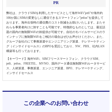
PR
弊社は、クラウドSIMを利用したサービスとして海外WiFi”jetfi”や海外約
100か国にSIMの変更なしに通信できるスマートフォン”jetfon”を提供して
おります。海外出張時の通信費のコスト削減をお助けいたします。またそ
れらを事業者向けに卸すことも可能です。特徴的なものとしては、最近話
題の国内の無制限WiFiの卸提供が可能です。自社のモバイルサービスのラ
インナップに無制限WiFiをご検討の場合はぜひお声がけください。また、
グループ会社のにて事務派遣やエンジニアリング派遣、テレマーケティン
グ（インサイドセールス）のBPOを受託しており、NW、PBX、社内LAN
構築等も行っております。
【キーワード】海外WiFi、SIMフリースマートフォン、クラウドSIM、
jetfi、jetfon、FREETEL、MVNO、国内データ通信無制限WiFiルータサービ
ス、人材派遣、事務派遣、エンジニア派遣、BPO、テレマーケティング、
インサイドセールス
この企業へのお問い合わせ